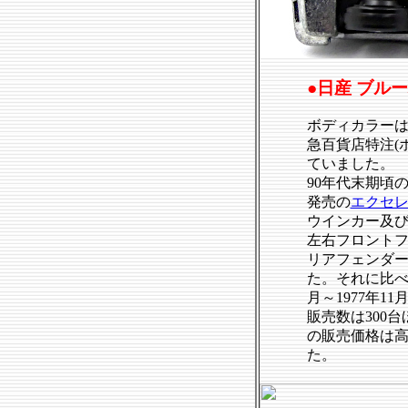
●日産 ブルーバ
ボディカラー
急百貨店特注(
ていました。
90年代末期頃の
発売の
エクセ
ウインカー及
左右フロントフ
リアフェンダ
た。それに比べ
月～1977年
販売数は300
の販売価格は
た。