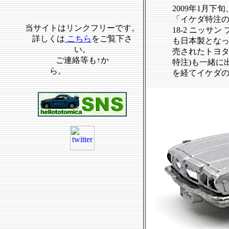
2009年1月
「イケダ特注の
当サイトはリンクフリーです。
18-2 ニッサン
詳しくは
こちら
をご覧下さ
も日本製となっ
い。
売されたトヨタク
ご連絡等も↑か
特注)も一緒に
ら。
を経てイケダ